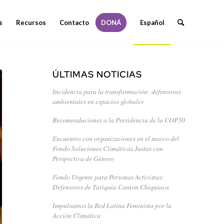
s
Recursos
Contacto
DONÁ
Español
ÚLTIMAS NOTICIAS
Incidencia para la transformación: defensoras
ambientales en espacios globales
Recomendaciones a la Presidencia de la COP30
Encuentro con organizaciones en el marco del
Fondo Soluciones Climáticas Justas con
Perspectiva de Género
Fondo Urgente para Personas Activistas:
Defensores de Tariquia Canton Chiquiaca
Impulsamos la Red Latina Feminista por la
Acción Climática