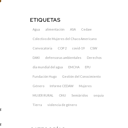
ETIQUETAS
Agua
alimentación
ASA
Cedaw
Colectivo de Mujeres del Chaco Americano
Convocatoria
COP 2
covid-19
CSW
DAKI
defensoras ambientales
Derechos
dia mundial del agua
EMCHA
EPU
Fundación Hugo
Gestión del Conocimiento
Género
Informe CEDAW
Mujeres
MUJER RURAL
ONU
Semiáridos
sequia
Tierra
violencia de género
s
s