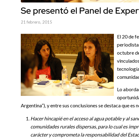
Se presentó el Panel de Expe
21 febrero, 2015
El 20 de f
periodista
octubre de
vinculados
tecnología
comunidad
Lo abordad
oportunid
Argentina”), y entre sus conclusiones se destaca que es n
Hacer hincapié en el acceso al agua potable y al s
comunidades rurales dispersas, para lo cual es impre
carácter y comprometa la responsabilidad del Estado