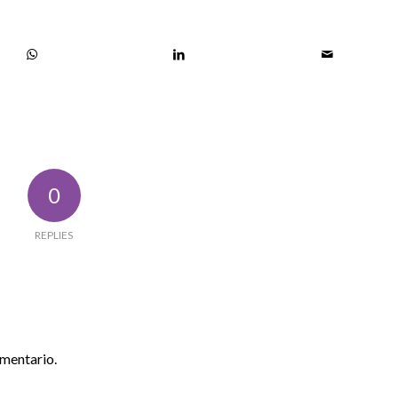
0
REPLIES
omentario.